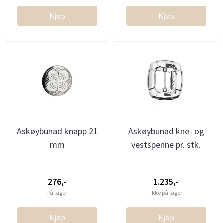
Kjøp
Kjøp
Askøybunad knapp 21
Askøybunad kne- og
mm
vestspenne pr. stk.
276,-
1.235,-
På lager
ikke på lager
Kjøp
Kjøp