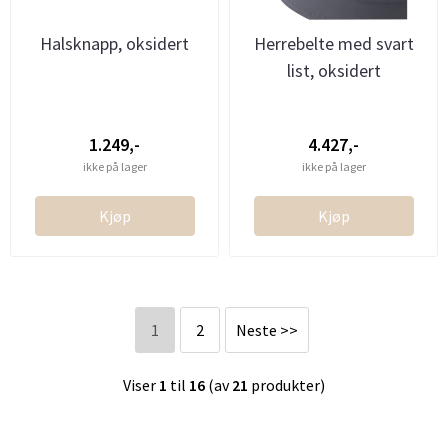
Halsknapp, oksidert
Herrebelte med svart
list, oksidert
1.249,-
4.427,-
ikke på lager
ikke på lager
Kjøp
Kjøp
1
2
Neste >>
Viser
1
til
16
(av
21
produkter)