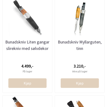
Bunadskniv Liten gangar
Bunadskniv Myllarguten,
slirekniv med sølvdekor
tinn
4.499,-
3.210,-
På lager
ikke på lager
Kjøp
Kjøp