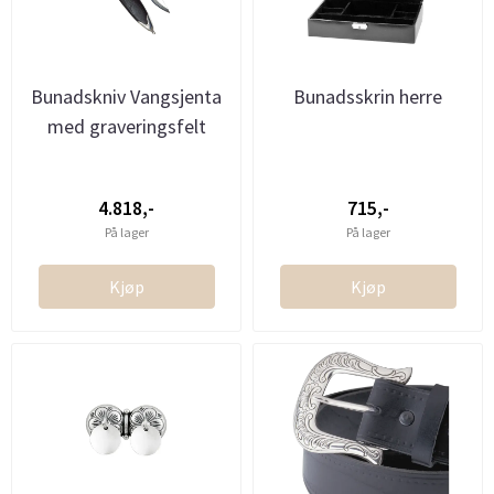
Bunadskniv Vangsjenta
Bunadsskrin herre
med graveringsfelt
4.818,-
715,-
På lager
På lager
Kjøp
Kjøp